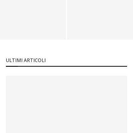
Le auto d’epoca più costose al
Immobili di lusso in Italia, intervista a
mondo
Mario Pitò
ULTIMI ARTICOLI