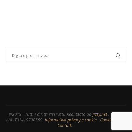
@2019 - Tutti i diritti riservati. Realizzato da
Jizzy.net
. Partita
IVA IT01419730559.
Informativa privacy e cookie
Cookie EU
Contatti
.