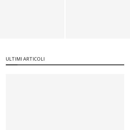
Le auto d’epoca più costose al
Immobili di lusso in Italia, intervista a
mondo
Mario Pitò
ULTIMI ARTICOLI