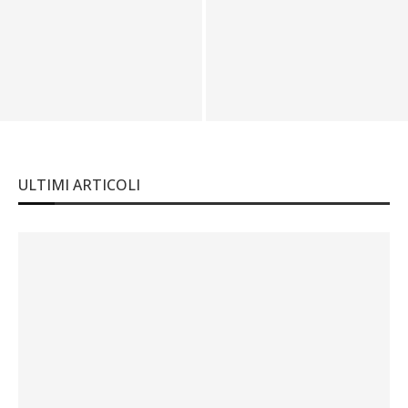
Le auto d’epoca più costose al
Immobili di lusso in Italia, intervista a
mondo
Mario Pitò
ULTIMI ARTICOLI